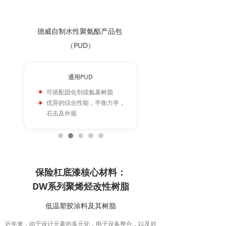
德威自制水性聚氨酯产品包
（PUD）
色漆用PUD
通用PUD
可搭配固化剂或氨基树脂
优异的颜料润湿和研磨性
优异的综合性能，平衡力学，
可搭配固化剂或氨基树脂
石击及外观
优异的流平外观及力学性
保险杠底漆核心材料：
DW系列聚烯烃改性树脂
低温塑胶涂料及其树脂
近年来，由于设计元素的多元化，电子设备整合，以及对