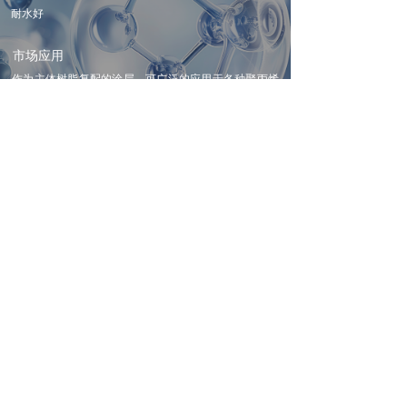
耐水好
重涂附着力优异
重涂附着力优异
储存稳定性好
储存稳定性好
市场应用
作为主体树脂复配的涂层，可广泛的应用于各种聚丙烯
基材上，如汽车保险杠，车身面板，聚丙烯挡板和包
装；
添加量在20-35%之间可改善漆膜与塑胶基材的附着力；
如以本树脂为主体树脂，添加量在30-55%之间，则可显
著提高与塑料基材的附着力。也可将本产品直接稀释后
作为接口溶剂。
树脂细度-冷/热储存稳定